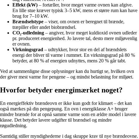
Effekt (kW)
– fortæller, hvor meget varme ovnen kan afgive.
En lille stue kræver typisk 3–5 kW, mens et større rum kan have
brug for 7–10 kW.
Brændselstype
– viser, om ovnen er beregnet til brænde,
træpiller eller andet biobrændsel.
CO₂-udledning
– angiver, hvor meget kuldioxid ovnen udleder
pr. produceret energienhed. Jo lavere tal, desto mere miljøvenlig
er ovnen.
Virkningsgrad
– udtrykker, hvor stor en del af brændslets
energi der bliver til varme i rummet. En virkningsgrad på 80 %
betyder, at 80 % af energien udnyttes, mens 20 % går tabt.
Ved at sammenligne disse oplysninger kan du hurtigt se, hvilken ovn
der giver mest varme for pengene – og mindst belastning for miljøet.
Hvorfor betyder energimærket noget?
En energieffektiv brændeovn er ikke kun godt for klimaet – det kan
også mærkes på din pengepung. En ovn i energiklasse A+ bruger
mindre brænde for at opnå samme varme som en ældre model i lavere
klasse. Det betyder lavere udgifter til brændsel og mindre
røgudledning.
Samtidig stiller myndighederne i dag skrappe krav til nye brændeovne.