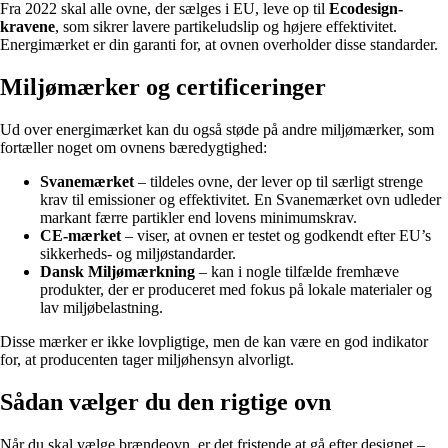
Fra 2022 skal alle ovne, der sælges i EU, leve op til
Ecodesign-
kravene
, som sikrer lavere partikeludslip og højere effektivitet.
Energimærket er din garanti for, at ovnen overholder disse standarder.
Miljømærker og certificeringer
Ud over energimærket kan du også støde på andre miljømærker, som
fortæller noget om ovnens bæredygtighed:
Svanemærket
– tildeles ovne, der lever op til særligt strenge
krav til emissioner og effektivitet. En Svanemærket ovn udleder
markant færre partikler end lovens minimumskrav.
CE-mærket
– viser, at ovnen er testet og godkendt efter EU’s
sikkerheds- og miljøstandarder.
Dansk Miljømærkning
– kan i nogle tilfælde fremhæve
produkter, der er produceret med fokus på lokale materialer og
lav miljøbelastning.
Disse mærker er ikke lovpligtige, men de kan være en god indikator
for, at producenten tager miljøhensyn alvorligt.
Sådan vælger du den rigtige ovn
Når du skal vælge brændeovn, er det fristende at gå efter designet –