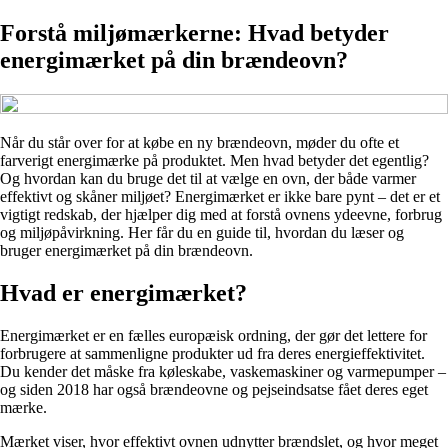
Forstå miljømærkerne: Hvad betyder
energimærket på din brændeovn?
Når du står over for at købe en ny brændeovn, møder du ofte et
farverigt energimærke på produktet. Men hvad betyder det egentlig?
Og hvordan kan du bruge det til at vælge en ovn, der både varmer
effektivt og skåner miljøet? Energimærket er ikke bare pynt – det er et
vigtigt redskab, der hjælper dig med at forstå ovnens ydeevne, forbrug
og miljøpåvirkning. Her får du en guide til, hvordan du læser og
bruger energimærket på din brændeovn.
Hvad er energimærket?
Energimærket er en fælles europæisk ordning, der gør det lettere for
forbrugere at sammenligne produkter ud fra deres energieffektivitet.
Du kender det måske fra køleskabe, vaskemaskiner og varmepumper –
og siden 2018 har også brændeovne og pejseindsatse fået deres eget
mærke.
Mærket viser, hvor effektivt ovnen udnytter brændslet, og hvor meget