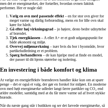
men det er energimærket, der fortæller, hvordan ovnen faktisk
performer. Her er nogle råd:
Vælg en ovn med passende effekt
– en for stor ovn giver for
meget varme og dårlig forbrænding, mens en for lille ovn skal
køre for hårdt.
Gå efter høj virkningsgrad
– jo højere, desto bedre udnyttelse
af brændet.
Tjek energiklassen
– A eller A+ er et godt udgangspunkt for
både økonomi og miljø.
Overvej miljømærkning
– især hvis du bor i byområde, hvor
partikeludledning er et problem.
Spørg forhandleren
– de kan hjælpe med at finde en model,
der passer til dit hjems størrelse og isolering.
En investering i både komfort og klima
At vælge en energieffektiv brændeovn handler ikke kun om at spare
penge – det er også et valg, der gør en forskel for miljøet. En moderne
ovn med højt energimærke udleder langt færre partikler og CO₂ end
ældre modeller, samtidig med at du får mere varme ud af hvert stykke
brænde.
Når du næste gang står i butikken og ser det farvede energimærke, så